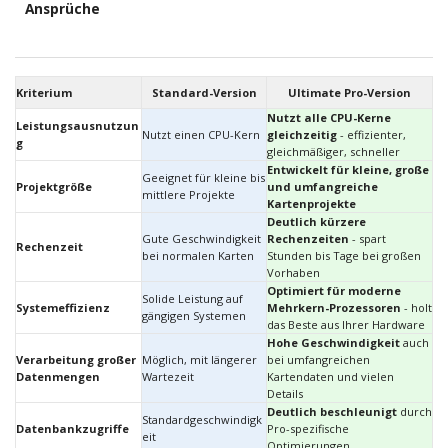
Ansprüche
Kriterium
Standard-Version
Ultimate Pro-Version
Nutzt alle CPU-Kerne
Leistungsausnutzun
Nutzt einen CPU-Kern
gleichzeitig
- effizienter,
g
gleichmäßiger, schneller
Entwickelt für kleine, große
Geeignet für kleine bis
Projektgröße
und umfangreiche
mittlere Projekte
Kartenprojekte
Deutlich kürzere
Gute Geschwindigkeit
Rechenzeiten
- spart
Rechenzeit
bei normalen Karten
Stunden bis Tage bei großen
Vorhaben
Optimiert für moderne
Solide Leistung auf
Systemeffizienz
Mehrkern-Prozessoren
- holt
gängigen Systemen
das Beste aus Ihrer Hardware
Hohe Geschwindigkeit
auch
Verarbeitung großer
Möglich, mit längerer
bei umfangreichen
Datenmengen
Wartezeit
Kartendaten und vielen
Details
Deutlich beschleunigt
durch
Standardgeschwindigk
Datenbankzugriffe
Pro-spezifische
eit
Optimierungen