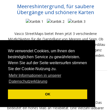
Meereshintergrund, für saubere
Übergänge und schönere Karten
Vasco StreetMaps bietet Ihnen jetzt 3 verschiedene
Möglichkeiten für die Darstellung von Meeren und Seen. Ob
farbenfroh in hellen Blautönen oder im tiefblauen Meeresblau
mit wunderschönen türkisfarbenden Bereichen oder ganz
Wir verwendet Cookies, um Ihnen den
einfach in einer frei wählbaren Farbe. Sie können entscheiden.
bestmöglichen Service zu gewährleisten.
Wenn Sie auf der Seite weitersurfen stimmen
Sie der Cookie-Nutzung zu.
Mehr Informationen in unserer
Ladbare Farbschemata
Datenschutzerklärung
OK
In Vasco StreetMaps können Sie eine Vielzahl an
Farbanpassungen bei der Kartenerstellung definieren. Das
bedeutet ein hohes Maß an Flexibilität. Eine Vielzahl ladbarer