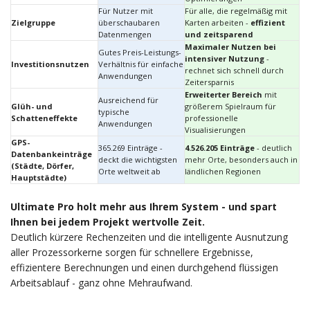
Für Nutzer mit
Für alle, die regelmäßig mit
Zielgruppe
überschaubaren
Karten arbeiten -
effizient
Datenmengen
und zeitsparend
Maximaler Nutzen bei
Gutes Preis-Leistungs-
intensiver Nutzung
-
Investitionsnutzen
Verhältnis für einfache
rechnet sich schnell durch
Anwendungen
Zeitersparnis
Erweiterter Bereich
mit
Ausreichend für
Glüh- und
größerem Spielraum für
typische
Schatteneffekte
professionelle
Anwendungen
Visualisierungen
GPS-
365.269 Einträge -
4.526.205 Einträge
- deutlich
Datenbankeinträge
deckt die wichtigsten
mehr Orte, besonders auch in
(Städte, Dörfer,
Orte weltweit ab
ländlichen Regionen
Hauptstädte)
Ultimate Pro holt mehr aus Ihrem System - und spart
Ihnen bei jedem Projekt wertvolle Zeit.
Deutlich kürzere Rechenzeiten und die intelligente Ausnutzung
aller Prozessorkerne sorgen für schnellere Ergebnisse,
effizientere Berechnungen und einen durchgehend flüssigen
Arbeitsablauf - ganz ohne Mehraufwand.