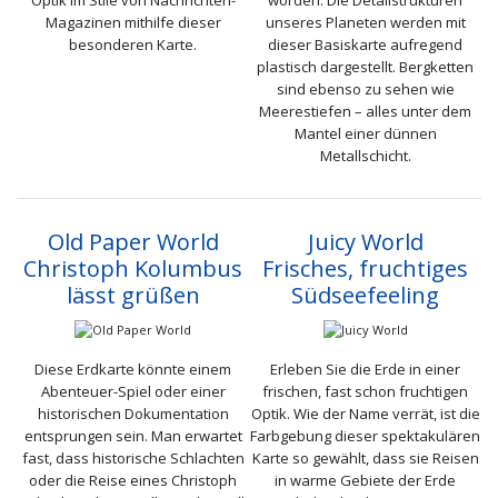
Optik im Stile von Nachrichten-
worden. Die Detailstrukturen
Magazinen mithilfe dieser
unseres Planeten werden mit
besonderen Karte.
dieser Basiskarte aufregend
plastisch dargestellt. Bergketten
sind ebenso zu sehen wie
Meerestiefen – alles unter dem
Mantel einer dünnen
Metallschicht.
Old Paper World
Juicy World
Christoph Kolumbus
Frisches, fruchtiges
lässt grüßen
Südseefeeling
Diese Erdkarte könnte einem
Erleben Sie die Erde in einer
Abenteuer-Spiel oder einer
frischen, fast schon fruchtigen
historischen Dokumentation
Optik. Wie der Name verrät, ist die
entsprungen sein. Man erwartet
Farbgebung dieser spektakulären
fast, dass historische Schlachten
Karte so gewählt, dass sie Reisen
oder die Reise eines Christoph
in warme Gebiete der Erde