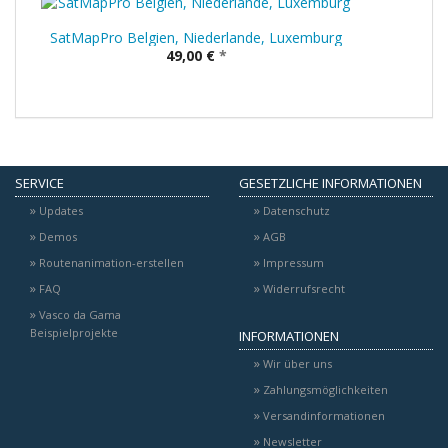
SatMapPro Belgien, Niederlande, Luxemburg
49,00 €
*
SERVICE
GESETZLICHE INFORMATIONEN
Updates
Datenschutz
Demos
AGB
Routenanimation-erstellen
Impressum
FAQ
Widerrufsrecht
Vasco da Gama
Beispielprojekte
INFORMATIONEN
Wir über uns
Zahlungsmöglichkeiten
Versandinformationen
Newsletter