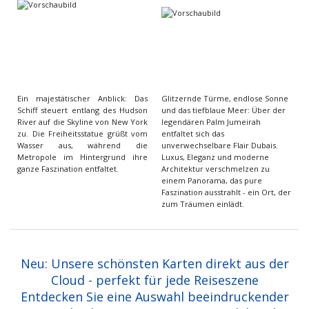
Ein majestätischer Anblick: Das
Glitzernde Türme, endlose Sonne
Schiff steuert entlang des Hudson
und das tiefblaue Meer: Über der
River auf die Skyline von New York
legendären Palm Jumeirah
zu. Die Freiheitsstatue grüßt vom
entfaltet sich das
Wasser aus, während die
unverwechselbare Flair Dubais.
Metropole im Hintergrund ihre
Luxus, Eleganz und moderne
ganze Faszination entfaltet.
Architektur verschmelzen zu
einem Panorama, das pure
Faszination ausstrahlt - ein Ort, der
zum Träumen einlädt.
Neu: Unsere schönsten Karten direkt aus der
Cloud - perfekt für jede Reiseszene
Entdecken Sie eine Auswahl beeindruckender