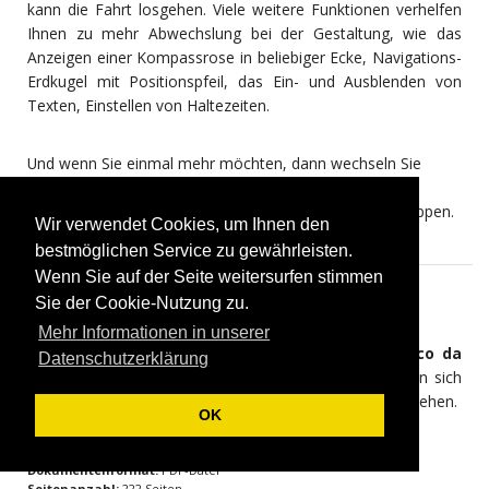
kann die Fahrt losgehen. Viele weitere Funktionen verhelfen
Ihnen zu mehr Abwechslung bei der Gestaltung, wie das
Anzeigen einer Kompassrose in beliebiger Ecke, Navigations-
Erdkugel mit Positionspfeil, das Ein- und Ausblenden von
Texten, Einstellen von Haltezeiten.
Und wenn Sie einmal mehr möchten, dann wechseln Sie
einfach in den Expertenmodus, dann stehen Ihnen viele
weitere Möglichkeiten offen, um den Reisefilm aufzupeppen.
Wir verwendet Cookies, um Ihnen den
bestmöglichen Service zu gewährleisten.
Wenn Sie auf der Seite weitersurfen stimmen
Sie der Cookie-Nutzung zu.
Dokumentation
Mehr Informationen in unserer
Wenn Sie noch weitere Details über
Vasco da
Datenschutzerklärung
Gama 19
kennenlernen möchten, empfehlen wir Ihnen sich
die Anleitung im pdf Format herunterzuladen und anzusehen.
OK
Dokumentenformat:
PDF-Datei
Seitenanzahl:
222 Seiten