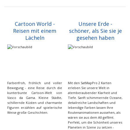
Cartoon World -
Unsere Erde -
Reisen mit einem
schöner, als Sie sie je
Lächeln
gesehen haben
Farbenfroh, fröhlich und voller
Mit den SatMapPro 2 Karten
Bewegung - eine Reise durch die
erleben Sie unsere Welt in
kunterbunte Cartoon-Welt von
atemberaubender Klarheit und
Vasco da Gama. Kleine Städte,
Tiefe. Sanft schimmernde Ozeane,
schillernde Küsten und charmante
detailreiche Landschaften und
Figuren erzählen auf spielerische
lebendige Farben lassen Ihre
Weise große Geschichten.
Routenanimationen aussehen, als
wären sie aus dem All gefilmt.
Perfekt, um die Schönheit unseres
Planeten in Szene zu setzen -