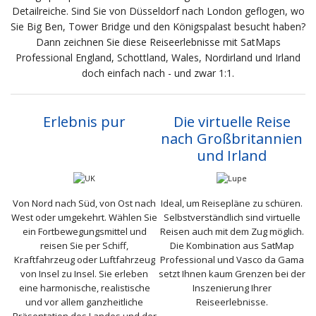
Detailreiche. Sind Sie von Düsseldorf nach London geflogen, wo
Sie Big Ben, Tower Bridge und den Königspalast besucht haben?
Dann zeichnen Sie diese Reiseerlebnisse mit SatMaps
Professional England, Schottland, Wales, Nordirland und Irland
doch einfach nach - und zwar 1:1.
Erlebnis pur
Die virtuelle Reise
nach Großbritannien
und Irland
Von Nord nach Süd, von Ost nach
Ideal, um Reisepläne zu schüren.
West oder umgekehrt. Wählen Sie
Selbstverständlich sind virtuelle
ein Fortbewegungsmittel und
Reisen auch mit dem Zug möglich.
reisen Sie per Schiff,
Die Kombination aus SatMap
Kraftfahrzeug oder Luftfahrzeug
Professional und Vasco da Gama
von Insel zu Insel. Sie erleben
setzt Ihnen kaum Grenzen bei der
eine harmonische, realistische
Inszenierung Ihrer
und vor allem ganzheitliche
Reiseerlebnisse.
Präsentation des Landes und der