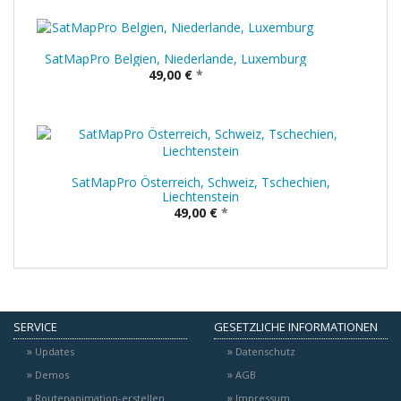
SatMapPro Belgien, Niederlande, Luxemburg
49,00 €
*
SatMapPro Österreich, Schweiz, Tschechien,
Liechtenstein
49,00 €
*
SERVICE
GESETZLICHE INFORMATIONEN
Updates
Datenschutz
Demos
AGB
Routenanimation-erstellen
Impressum