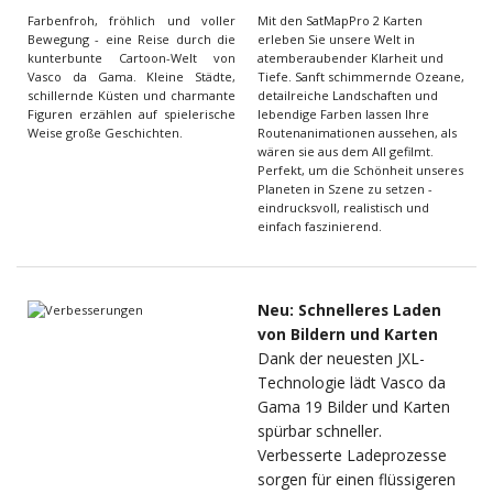
Farbenfroh, fröhlich und voller
Mit den SatMapPro 2 Karten
Bewegung - eine Reise durch die
erleben Sie unsere Welt in
kunterbunte Cartoon-Welt von
atemberaubender Klarheit und
Vasco da Gama. Kleine Städte,
Tiefe. Sanft schimmernde Ozeane,
schillernde Küsten und charmante
detailreiche Landschaften und
Figuren erzählen auf spielerische
lebendige Farben lassen Ihre
Weise große Geschichten.
Routenanimationen aussehen, als
wären sie aus dem All gefilmt.
Perfekt, um die Schönheit unseres
Planeten in Szene zu setzen -
eindrucksvoll, realistisch und
einfach faszinierend.
Neu: Schnelleres Laden
von Bildern und Karten
Dank der neuesten JXL-
Technologie lädt Vasco da
Gama 19 Bilder und Karten
spürbar schneller.
Verbesserte Ladeprozesse
sorgen für einen flüssigeren