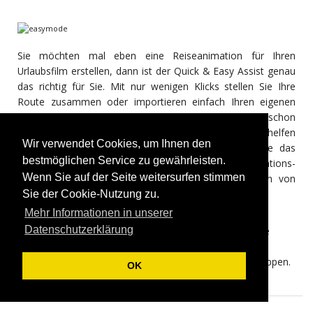
Sie möchten mal eben eine Reiseanimation für Ihren
Urlaubsfilm erstellen, dann ist der Quick & Easy Assist genau
das richtig für Sie. Mit nur wenigen Klicks stellen Sie Ihre
Route zusammen oder importieren einfach Ihren eigenen
GPS Track. Nun wählen Sie noch Ihr Fahrzeug und schon
kann die Fahrt losgehen. Viele weitere Funktionen verhelfen
Wir verwendet Cookies, um Ihnen den
Ihnen zu mehr Abwechslung bei der Gestaltung, wie das
bestmöglichen Service zu gewährleisten.
Anzeigen einer Kompassrose in beliebiger Ecke, Navigations-
Wenn Sie auf der Seite weitersurfen stimmen
Erdkugel mit Positionspfeil, das Ein- und Ausblenden von
Texten, Einstellen von Haltezeiten.
Sie der Cookie-Nutzung zu.
Mehr Informationen in unserer
Datenschutzerklärung
Und wenn Sie einmal mehr möchten, dann wechseln Sie
einfach in den Expertenmodus, dann stehen Ihnen viele
weitere Möglichkeiten offen, um den Reisefilm aufzupeppen.
OK