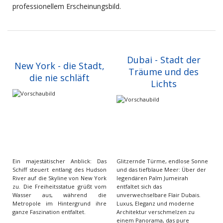
professionellem Erscheinungsbild.
Dubai - Stadt der
New York - die Stadt,
Träume und des
die nie schläft
Lichts
Ein majestätischer Anblick: Das
Glitzernde Türme, endlose Sonne
Schiff steuert entlang des Hudson
und das tiefblaue Meer: Über der
River auf die Skyline von New York
legendären Palm Jumeirah
zu. Die Freiheitsstatue grüßt vom
entfaltet sich das
Wasser aus, während die
unverwechselbare Flair Dubais.
Metropole im Hintergrund ihre
Luxus, Eleganz und moderne
ganze Faszination entfaltet.
Architektur verschmelzen zu
einem Panorama, das pure