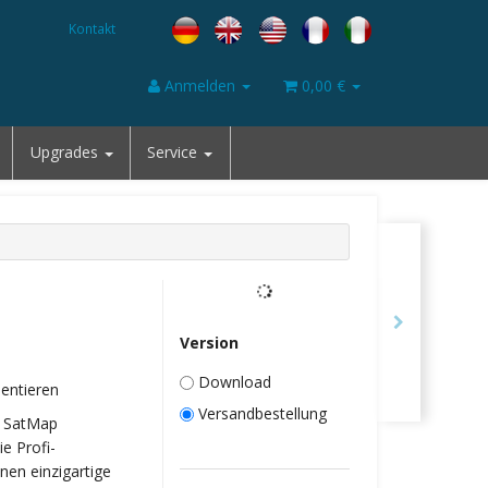
Kontakt
Anmelden
0,00 €
Upgrades
Service
Version
Download
sentieren
Versandbestellung
r SatMap
e Profi-
nen einzigartige