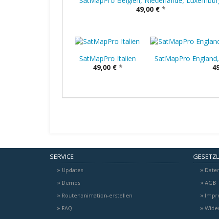
SatMapPro Belgien, Niederlande, Luxembur
49,00 €
*
SatMapPro Italien
SatMapPro England, 
49,00 €
*
49
SERVICE
GESETZL
Updates
Date
Demos
AGB
Routenanimation-erstellen
Impr
FAQ
Wider