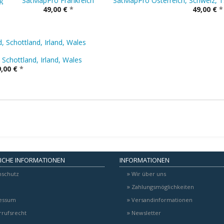
g
SatMapPro Frankreich
SatMapPro Österreich, Schweiz, T
49,00 €
*
49,00 €
*
Schottland, Irland, Wales
,00 €
*
ICHE INFORMATIONEN
INFORMATIONEN
nschutz
Wir über uns
Zahlungsmöglichkeiten
essum
Versandinformationen
rufsrecht
Newsletter