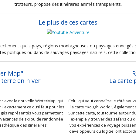
trotteurs, propose des itinéraires animés transparents.
Le plus de ces cartes
rectement quels pays, régions montagneuses ou paysages enneigés so
rtes politiques ou dans de sauvages paysages naturels, cette collecti
ter Map"
R
terre en hiver
La carte 
nc avec la nouvelle WinterMap, qui
Celui qui veut connaître le côté sauv
? exactement ce qu'il faut pour les
la carte "Rough World", également 
eigés représentés vous permettent
Sur cette carte, tout tourne autour
s vacances de ski ou de randonnée
exemple y trouver des safaris ou 
sthétique des itinéraires.
vos expériences de voyage puissent
développeurs du logiciel ont accordé