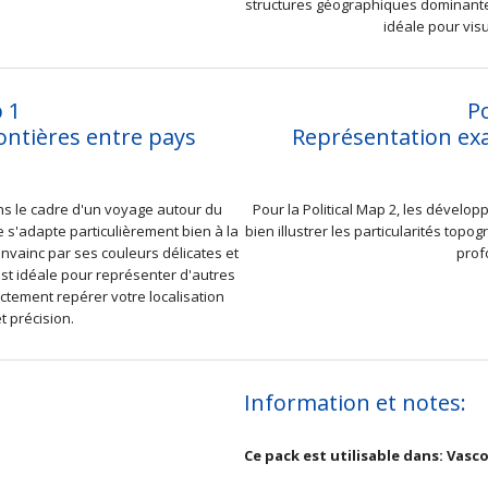
structures géographiques dominante
idéale pour vis
p 1
Po
ontières entre pays
Représentation exa
ns le cadre d'un voyage autour du
Pour la Political Map 2, les dévelo
e s'adapte particulièrement bien à la
bien illustrer les particularités top
onvainc par ses couleurs délicates et
prof
est idéale pour représenter d'autres
ctement repérer votre localisation
t précision.
Information et notes:
Ce pack est utilisable dans: Vasc