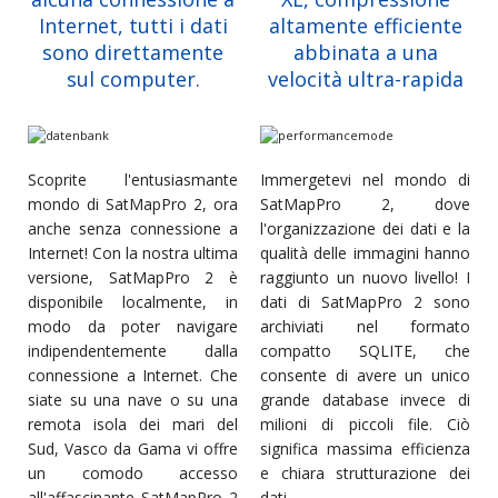
Internet, tutti i dati
altamente efficiente
sono direttamente
abbinata a una
sul computer.
velocità ultra-rapida
Scoprite l'entusiasmante
Immergetevi nel mondo di
mondo di SatMapPro 2, ora
SatMapPro 2, dove
anche senza connessione a
l'organizzazione dei dati e la
Internet! Con la nostra ultima
qualità delle immagini hanno
versione, SatMapPro 2 è
raggiunto un nuovo livello! I
disponibile localmente, in
dati di SatMapPro 2 sono
modo da poter navigare
archiviati nel formato
indipendentemente dalla
compatto SQLITE, che
connessione a Internet. Che
consente di avere un unico
siate su una nave o su una
grande database invece di
remota isola dei mari del
milioni di piccoli file. Ciò
Sud, Vasco da Gama vi offre
significa massima efficienza
un comodo accesso
e chiara strutturazione dei
all'affascinante SatMapPro 2
dati.