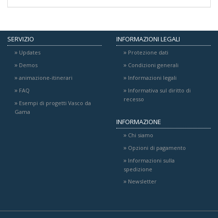
SERVIZIO
INFORMAZIONI LEGALI
Updates
Protezione dati
Demos
Condizioni generali
animazione-itinerari
Informazioni legali
FAQ
Informativa sul diritto di
recesso
Esempi di progetti Vasco da
Gama
INFORMAZIONE
Chi siamo
Opzioni di pagamento
Informazioni sulla
spedizione
Newsletter