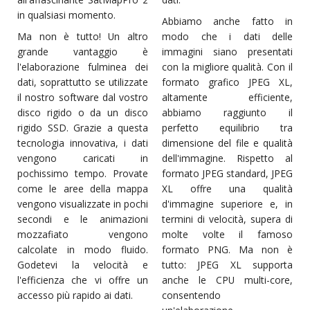
in qualsiasi momento.
Abbiamo anche fatto in
Ma non è tutto! Un altro
modo che i dati delle
grande vantaggio è
immagini siano presentati
l'elaborazione fulminea dei
con la migliore qualità. Con il
dati, soprattutto se utilizzate
formato grafico JPEG XL,
il nostro software dal vostro
altamente efficiente,
disco rigido o da un disco
abbiamo raggiunto il
rigido SSD. Grazie a questa
perfetto equilibrio tra
tecnologia innovativa, i dati
dimensione del file e qualità
vengono caricati in
dell'immagine. Rispetto al
pochissimo tempo. Provate
formato JPEG standard, JPEG
come le aree della mappa
XL offre una qualità
vengono visualizzate in pochi
d'immagine superiore e, in
secondi e le animazioni
termini di velocità, supera di
mozzafiato vengono
molte volte il famoso
calcolate in modo fluido.
formato PNG. Ma non è
Godetevi la velocità e
tutto: JPEG XL supporta
l'efficienza che vi offre un
anche le CPU multi-core,
accesso più rapido ai dati.
consentendo