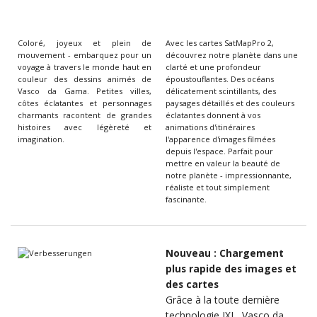
Coloré, joyeux et plein de
Avec les cartes SatMapPro 2,
mouvement - embarquez pour un
découvrez notre planète dans une
voyage à travers le monde haut en
clarté et une profondeur
couleur des dessins animés de
époustouflantes. Des océans
Vasco da Gama. Petites villes,
délicatement scintillants, des
côtes éclatantes et personnages
paysages détaillés et des couleurs
charmants racontent de grandes
éclatantes donnent à vos
histoires avec légèreté et
animations d'itinéraires
imagination.
l'apparence d'images filmées
depuis l'espace. Parfait pour
mettre en valeur la beauté de
notre planète - impressionnante,
réaliste et tout simplement
fascinante.
Nouveau : Chargement
plus rapide des images et
des cartes
Grâce à la toute dernière
technologie JXL, Vasco da