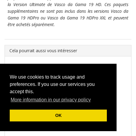
la Version Ultimate de Vasco da Gama 19 HD. Ces paquets
supplémentaires ne sont pas inclus dans les versions Vasco da
Gama 19 HDPro ou Vasco da Gama 19 HDPro XXL et peuvent
être achetés séparément.
Cela pourrait aussi vous intéresser
We use cookies to track usage and
Learning course Vasco da Gama 19
39,00 €
*
preferences. If you use our services you
accept this.
More information in our privacy policy
Upgrade Vasco da Gama 19 HDPro XXL
OK
129,00 €
*