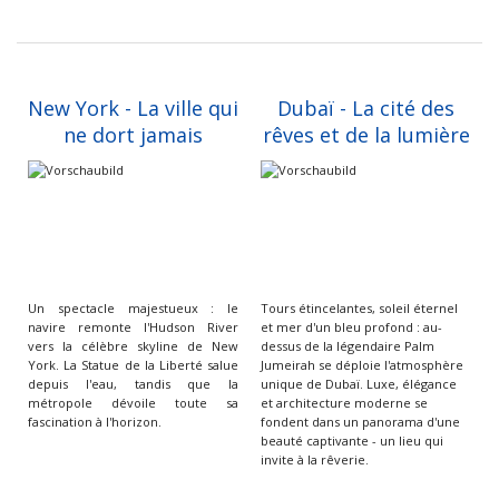
New York - La ville qui
Dubaï - La cité des
ne dort jamais
rêves et de la lumière
Un spectacle majestueux : le
Tours étincelantes, soleil éternel
navire remonte l'Hudson River
et mer d'un bleu profond : au-
vers la célèbre skyline de New
dessus de la légendaire Palm
York. La Statue de la Liberté salue
Jumeirah se déploie l'atmosphère
depuis l'eau, tandis que la
unique de Dubaï. Luxe, élégance
métropole dévoile toute sa
et architecture moderne se
fascination à l'horizon.
fondent dans un panorama d'une
beauté captivante - un lieu qui
invite à la rêverie.