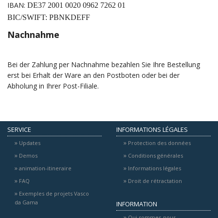
IBAN:
DE37 2001 0020 0962 7262 01
BIC/SWIFT: PBNKDEFF
Nachnahme
Bei der Zahlung per Nachnahme bezahlen Sie Ihre Bestellung
erst bei Erhalt der Ware an den Postboten oder bei der
Abholung in Ihrer Post-Filiale.
SERVICE
INFORMATIONS LÉGALES
Updates
Protection des données
Demos
Conditions générales
animation-itineraire
Informations légales
FAQ
Droit de rétractation
Exemples de projets Vasco
da Gama
INFORMATION
Qui sommes-nous