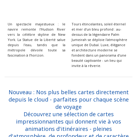
Un spectacle majestueux : le
Tours étincelantes, soleil éternel
navire remonte l'Hudson River
et mer d'un bleu profond : au-
vers la célèbre skyline de New
dessus de la légendaire Palm
York. La Statue de la Liberté salue
Jumeirah se déploie l'atmosphère
depuis l'eau, tandis que la
unique de Dubaï. Luxe, élégance
métropole dévoile toute sa
et architecture moderne se
fascination à l'horizon.
fondent dans un panorama d'une
beauté captivante - un lieu qui
invite à la rêverie.
Nouveau : Nos plus belles cartes directement
depuis le cloud - parfaites pour chaque scène
de voyage
Découvrez une sélection de cartes
impressionnantes qui donnent vie à vos
animations d'itinéraires - pleines
d'atmosphère, de profondeur et de caractère