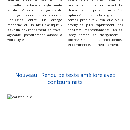
Fraîche, claire et flexible : la
Vasco da Gama 19 est désormais
nouvelle interface au style mode
prêt à l'emploi en un instant. Le
sombre s'inspire des logiciels de
démarrage du programme a été
montage vidéo professionnels.
optimisé pour vous faire gagner un
Choisissez entre un orange
temps précieux - afin que vous
moderne ou un bleu classique -
atteigniez plus rapidement des
pour un environnement de travail
résultats impressionnants.Plus de
agréable, parfaitement adapté à
longs temps de chargement -
votre style.
ouvrez simplement, sélectionnez
et commencez immédiatement.
Nouveau : Rendu de texte amélioré avec
contours nets