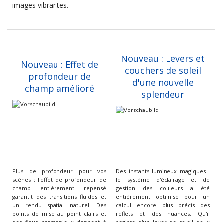
images vibrantes.
Nouveau : Levers et
Nouveau : Effet de
couchers de soleil
profondeur de
d'une nouvelle
champ amélioré
splendeur
Plus de profondeur pour vos
Des instants lumineux magiques :
scènes : l'effet de profondeur de
le système d'éclairage et de
champ entièrement repensé
gestion des couleurs a été
garantit des transitions fluides et
entièrement optimisé pour un
un rendu spatial naturel. Des
calcul encore plus précis des
points de mise au point clairs et
reflets et des nuances. Qu'il
des flous harmonieux donnent à
s'agisse d'un lever de soleil doux