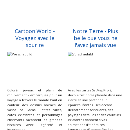
Cartoon World -
Notre Terre - Plus
Voyagez avec le
belle que vous ne
sourire
l'avez jamais vue
Coloré, joyeux et plein de
Avec les cartes SatMapPro 2,
mouvement - embarquez pour un
découvrez notre planète dans une
voyage à travers le monde haut en
clarté et une profondeur
couleur des dessins animés de
époustouflantes. Des océans
Vasco da Gama. Petites villes,
délicatement scintillants, des
côtes éclatantes et personnages
paysages détaillés et des couleurs
charmants racontent de grandes
éclatantes donnent à vos
histoires avec légèreté et
animations d'itinéraires
imagination.
l'apparence d'images filmées