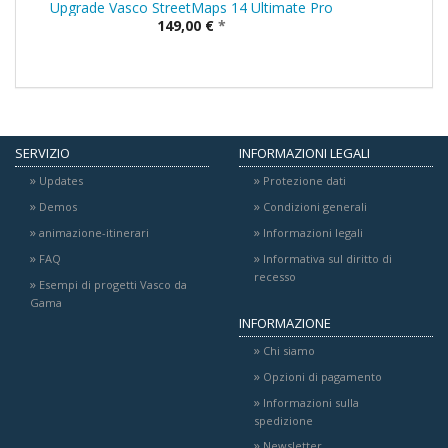
Upgrade Vasco StreetMaps 14 Ultimate Pro
149,00 €
*
SERVIZIO
INFORMAZIONI LEGALI
Updates
Protezione dati
Demos
Condizioni generali
animazione-itinerari
Informazioni legali
FAQ
Informativa sul diritto di
recesso
Esempi di progetti Vasco da
Gama
INFORMAZIONE
Chi siamo
Opzioni di pagamento
Informazioni sulla
spedizione
Newsletter