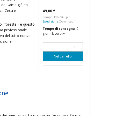
co da Gama già da
ica Ceca e
49,00 €
compr. 19% IVA , più
Spedizione
(Download)
li foreste - è questo
Tempo di consegna
:
0
pa professionale
giorni lavorativi
va del tutto nuova:
cisione.
Nel carrello
ione
 dei paesi alpini. La mappa professionale Satmap