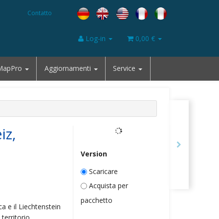
Contatto
Log-in
0,00 €
MapPro
Aggiornamenti
Service
iz,
Version
Scaricare
Acquista per
pacchetto
ca e il Liechtenstein
territorio