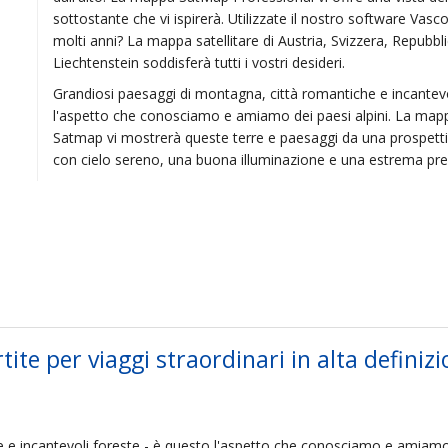
sottostante che vi ispirerà. Utilizzate il nostro software Vas
molti anni? La mappa satellitare di Austria, Svizzera, Repubbl
Liechtenstein soddisferà tutti i vostri desideri.
Grandiosi paesaggi di montagna, città romantiche e incantevo
l'aspetto che conosciamo e amiamo dei paesi alpini. La map
Satmap vi mostrerà queste terre e paesaggi da una prospetti
con cielo sereno, una buona illuminazione e una estrema pre
tite per viaggi straordinari in alta definiz
e e incantevoli foreste - è questo l'aspetto che conosciamo e amiamo