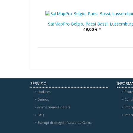
SatMapPro Belgio, Paesi Bassi, Lussembur
49,00 €
*
SERVIZIO
INFORMA
Updates
Prote
Demos
Condi
animazione-itinerari
Infor
FAQ
Infor
Esempi di progetti Vasco da Gama