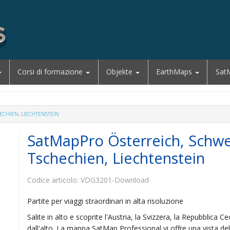
Corsi di formazione
Objekte
EarthMaps
Sat
ECHIEN, LIECHTENSTEIN
SatMapPro Österreich, Schwe
Tschechien, Liechtenstein
Codice articolo:
VDG3201-Download
Partite per viaggi straordinari in alta risoluzione
Salite in alto e scoprite l'Austria, la Svizzera, la Repubblica Ce
dall'alto. La mappa SatMap Professional vi offre una vista del 