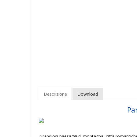
Descrizione
Download
Par
Grandiosi paesaggi di montagna, città romantich