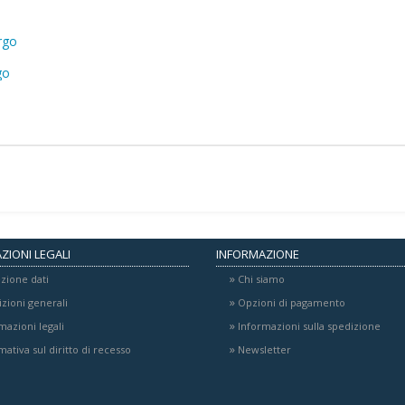
go
ZIONI LEGALI
INFORMAZIONE
zione dati
Chi siamo
zioni generali
Opzioni di pagamento
mazioni legali
Informazioni sulla spedizione
mativa sul diritto di recesso
Newsletter